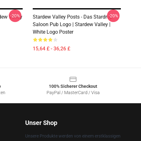
-20%
-20%
dew Valley
Stardew Valley Posts - Das Stardrop
Saloon Pub Logo | Stardew Valley |
White Logo Poster
15,64 £ - 36,26 £
e
100% Sicherer Checkout
ten
PayPal / MasterCard / Visa
Unser Shop
Unsere Produkte werden von einem erstklassigen