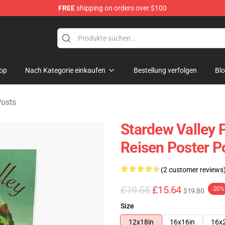
FREE
shipping on orders over $100
ndise Shop
op
Nach Kategorie einkaufen
Bestellung verfolgen
Bl
Posts
Stardew Valley P
Reisen Poster P
(2 customer reviews
£19.55
£15.64
-20%
$19.80
Size
12x18in
16x16in
16x