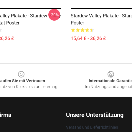
-20%
lley Plakate - Stardew Valley
Stardew Valley Plakate - Star
tat Poster
Poster
36,26 £
15,64 £ - 36,26 £
aufen Sie mit Vertrauen
Internationale Garanti
utz von Klicks bis zur Lieferung
Im Nutzungsland angebo
irma
Unsere Unterstützung
Versand und Lieferrichtlinien