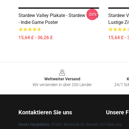
-20%
Stardew Valley Plakate - Stardew Valley
Stardew Va
- Indie Game Poster
Lustige Zi
15,64 £ - 36,26 £
15,64 £ - 
Footer
Weltweiter Versand
K
Wir versenden in über 200 Länder
24/7 Sch
Kontaktieren Sie uns
Unsere F
Unser Hauptbüro
: 51001 Bannock St, Denver, CO
Über uns