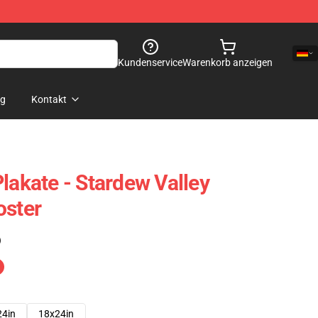
Kundenservice
Warenkorb anzeigen
og
Kontakt
lakate - Stardew Valley
oster
)
24in
18x24in