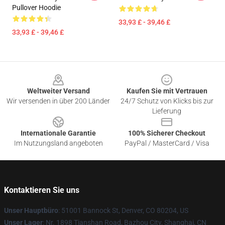
Pullover Hoodie
33,93 £ - 39,46 £
33,93 £ - 39,46 £
Footer
Weltweiter Versand
Kaufen Sie mit Vertrauen
Wir versenden in über 200 Länder
24/7 Schutz von Klicks bis zur
Lieferung
Internationale Garantie
100% Sicherer Checkout
Im Nutzungsland angeboten
PayPal / MasterCard / Visa
Kontaktieren Sie uns
Unser Hauptbüro
: 51001 Bannock St, Denver, CO 80204, US
Unser Lager
: Nr. 1898 Tianshan Road, Bazhou City, Shanghai, CN