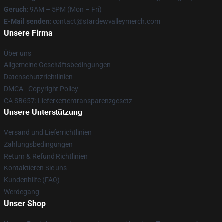
Geruch
: 9AM – 5PM (Mon – Fri)
E-Mail senden
: contact@stardewvalleymerch.com
Unsere Firma
Über uns
Allgemeine Geschäftsbedingungen
Datenschutzrichtlinien
DMCA - Copyright Policy
CA SB657: Lieferkettentransparenzgesetz
Unsere Unterstützung
Versand und Lieferrichtlinien
Zahlungsbedingungen
Return & Refund Richtlinien
Kontaktieren Sie uns
Kundenhilfe (FAQ)
Werdegang
Unser Shop