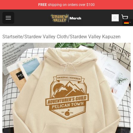
FREE
shipping on orders over $100
Stardew Valley Store - Official Stardew Valley Merchand
Open menu
Startseite
/
Stardew Valley Cloth
/
Stardew Valley Kapuzen