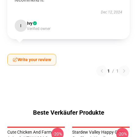
recommend it!
Dec 12, 2024
Ivy
I
Verified owner
Write your review
1
/
1
Beste Verkäufer Produkte
Cute Chicken And Farm
Stardew Valley Happy Grey
-20%
-20%