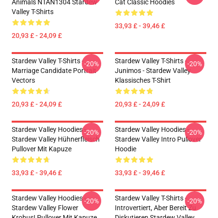
Animals NTAN1304 Stardew
Cat Classic Hoodies
Valley T-Shirts
33,93 £ - 39,46 £
20,93 £ - 24,09 £
Stardew Valley T-Shirts -
Stardew Valley T-Shirts -
-20%
-20%
Marriage Candidate Portrait
Junimos - Stardew Valley
Vectors
Klassisches T-Shirt
20,93 £ - 24,09 £
20,93 £ - 24,09 £
Stardew Valley Hoodies -
Stardew Valley Hoodies -
-20%
-20%
Stardew Valley Hühnerfleisch
Stardew Valley Intro Pullover
Pullover Mit Kapuze
Hoodie
33,93 £ - 39,46 £
33,93 £ - 39,46 £
Stardew Valley Hoodies -
Stardew Valley T-Shirts -
-20%
-20%
Stardew Valley Flower
Introvertiert, Aber Bereit Zu
Krobus! Pullover Mit Kapuze
Diskutieren Stardew Valley