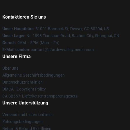
Kontaktieren Sie uns
Unser Hauptbüro
: 51001 Bannock St, Denver, CO 80204, US
Unser Lager
: Nr. 1898 Tianshan Road, Bazhou City, Shanghai, CN
Geruch
: 9AM – 5PM (Mon – Fri)
E-Mail senden
: contact@stardewvalleymerch.com
Unsere Firma
Über uns
Allgemeine Geschäftsbedingungen
Datenschutzrichtlinien
DMCA - Copyright Policy
CA SB657: Lieferkettentransparenzgesetz
Unsere Unterstützung
Versand und Lieferrichtlinien
Zahlungsbedingungen
Return & Refund Richtlinien