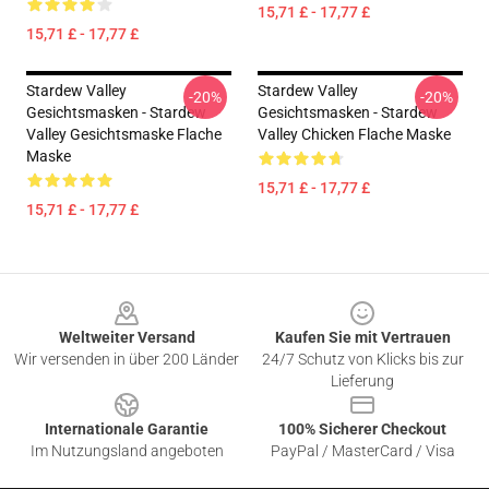
15,71 £ - 17,77 £
15,71 £ - 17,77 £
Stardew Valley
Stardew Valley
-20%
-20%
Gesichtsmasken - Stardew
Gesichtsmasken - Stardew
Valley Gesichtsmaske Flache
Valley Chicken Flache Maske
Maske
15,71 £ - 17,77 £
15,71 £ - 17,77 £
Footer
Weltweiter Versand
Kaufen Sie mit Vertrauen
Wir versenden in über 200 Länder
24/7 Schutz von Klicks bis zur
Lieferung
Internationale Garantie
100% Sicherer Checkout
Im Nutzungsland angeboten
PayPal / MasterCard / Visa