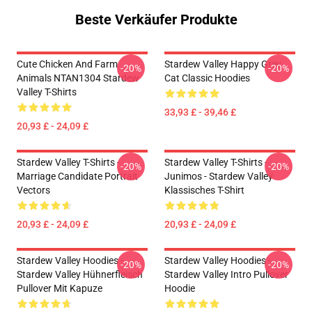
Beste Verkäufer Produkte
Cute Chicken And Farm
Stardew Valley Happy Grey
-20%
-20%
Animals NTAN1304 Stardew
Cat Classic Hoodies
Valley T-Shirts
33,93 £ - 39,46 £
20,93 £ - 24,09 £
Stardew Valley T-Shirts -
Stardew Valley T-Shirts -
-20%
-20%
Marriage Candidate Portrait
Junimos - Stardew Valley
Vectors
Klassisches T-Shirt
20,93 £ - 24,09 £
20,93 £ - 24,09 £
Stardew Valley Hoodies -
Stardew Valley Hoodies -
-20%
-20%
Stardew Valley Hühnerfleisch
Stardew Valley Intro Pullover
Pullover Mit Kapuze
Hoodie