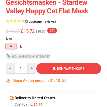
Gesichtsmasken - Stardew
Valley Happy Cat Flat Mask
(3 customer reviews)
£19.65
£15.72
-20%
$19.90
Size
M
L
Größentabelle anzeigen
Quantity
IN DEN WARENKORB
Diese Aktion endet in
01
:
10
:
54
Deliver to United States
Cost to ship:
$6.99