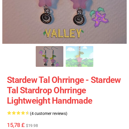
Stardew Tal Ohrringe - Stardew
Tal Stardrop Ohrringe
Lightweight Handmade
(4 customer reviews)
15,78 £
$19.98