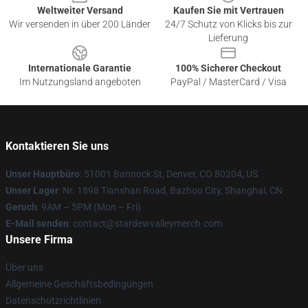
Weltweiter Versand
Kaufen Sie mit Vertrauen
Wir versenden in über 200 Länder
24/7 Schutz von Klicks bis zur
Lieferung
Internationale Garantie
100% Sicherer Checkout
Im Nutzungsland angeboten
PayPal / MasterCard / Visa
Kontaktieren Sie uns
Unser Hauptbüro
: 51001 Bannock St, Denver, CO 80204, US
Unser Lager
: Nr. 1898 Tianshan Road, Bazhou City, Shanghai, CN
Geruch
: 9AM – 5PM (Mon – Fri)
E-Mail senden
: contact@stardewvalleymerch.com
Unsere Firma
Über uns
Allgemeine Geschäftsbedingungen
Datenschutzrichtlinien