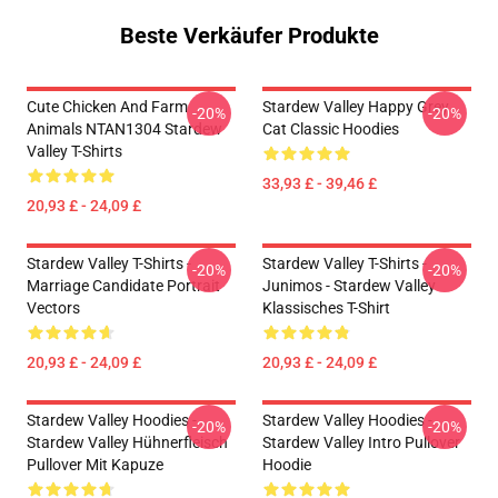
Beste Verkäufer Produkte
Cute Chicken And Farm
Stardew Valley Happy Grey
-20%
-20%
Animals NTAN1304 Stardew
Cat Classic Hoodies
Valley T-Shirts
33,93 £ - 39,46 £
20,93 £ - 24,09 £
Stardew Valley T-Shirts -
Stardew Valley T-Shirts -
-20%
-20%
Marriage Candidate Portrait
Junimos - Stardew Valley
Vectors
Klassisches T-Shirt
20,93 £ - 24,09 £
20,93 £ - 24,09 £
Stardew Valley Hoodies -
Stardew Valley Hoodies -
-20%
-20%
Stardew Valley Hühnerfleisch
Stardew Valley Intro Pullover
Pullover Mit Kapuze
Hoodie