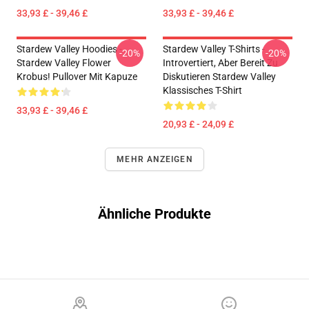
33,93 £ - 39,46 £
33,93 £ - 39,46 £
Stardew Valley Hoodies -
Stardew Valley T-Shirts -
-20%
-20%
Stardew Valley Flower
Introvertiert, Aber Bereit Zu
Krobus! Pullover Mit Kapuze
Diskutieren Stardew Valley
Klassisches T-Shirt
33,93 £ - 39,46 £
20,93 £ - 24,09 £
MEHR ANZEIGEN
Ähnliche Produkte
Footer