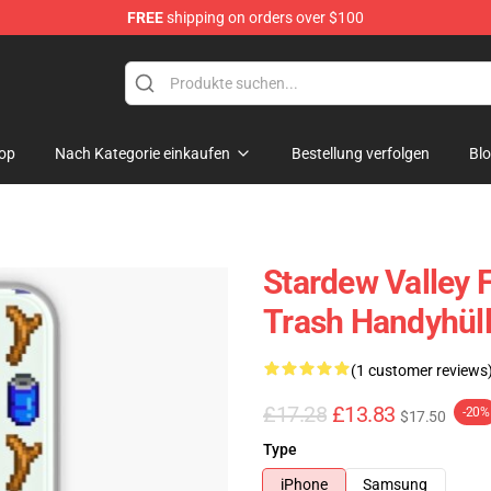
FREE
shipping on orders over $100
ndise Shop
op
Nach Kategorie einkaufen
Bestellung verfolgen
Bl
Stardew Valley F
Trash Handyhül
(1 customer reviews
£17.28
£13.83
-20%
$17.50
Type
iPhone
Samsung