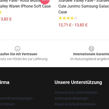
lley Fälle - Rosa Muster
Stardew Valley Fälle - Stardew
alley Waren IPhone Soft Case
Cute Junimo Samsung Galax
Case
13,82 £
12,71 £ - 13,82 £
aufen Sie mit Vertrauen
Internationale Garanti
utz von Klicks bis zur Lieferung
Im Nutzungsland angebo
irma
Unsere Unterstützung
Versand und Lieferrichtlinien
Geschäftsbedingungen
Zahlungsbedingungen
ichtlinien
Return & Refund Richtlinien