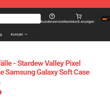
Kundenservice
Warenkorb anzeigen
og
Kontakt
älle - Stardew Valley Pixel
le Samsung Galaxy Soft Case
)