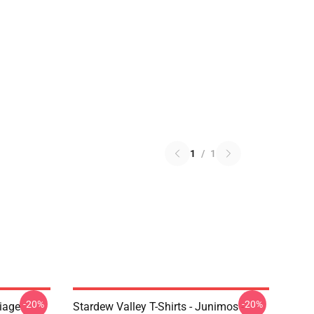
1
/
1
-20%
-20%
riage
Stardew Valley T-Shirts - Junimos -