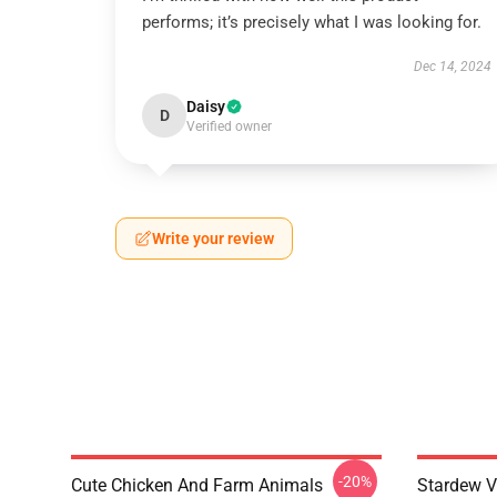
performs; it’s precisely what I was looking for.
Dec 14, 2024
Daisy
D
Verified owner
Write your review
-20%
Cute Chicken And Farm Animals
Stardew V