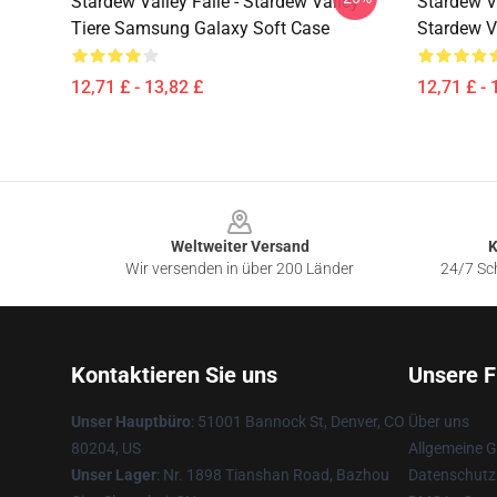
Stardew Valley Fälle - Stardew Valley
Stardew Va
Tiere Samsung Galaxy Soft Case
Stardew V
12,71 £ - 13,82 £
12,71 £ - 
Footer
Weltweiter Versand
K
Wir versenden in über 200 Länder
24/7 Sch
Kontaktieren Sie uns
Unsere F
Unser Hauptbüro
: 51001 Bannock St, Denver, CO
Über uns
80204, US
Allgemeine 
Unser Lager
: Nr. 1898 Tianshan Road, Bazhou
Datenschutzr