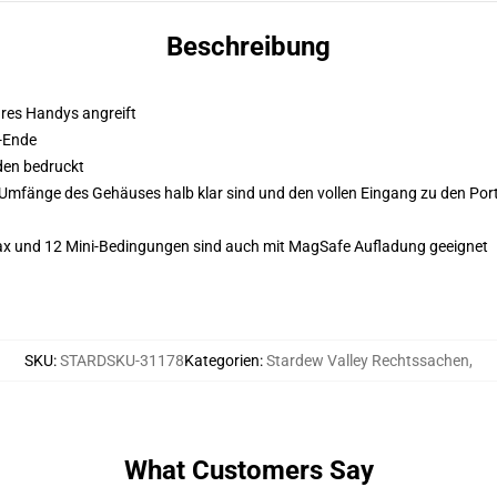
Beschreibung
Ihres Handys angreift
-Ende
den bedruckt
Umfänge des Gehäuses halb klar sind und den vollen Eingang zu den Ports
Max und 12 Mini-Bedingungen sind auch mit MagSafe Aufladung geeignet
SKU
:
STARDSKU-31178
Kategorien
:
Stardew Valley Rechtssachen
,
What Customers Say