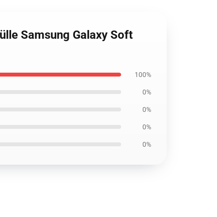
hülle Samsung Galaxy Soft
100%
0%
0%
0%
0%