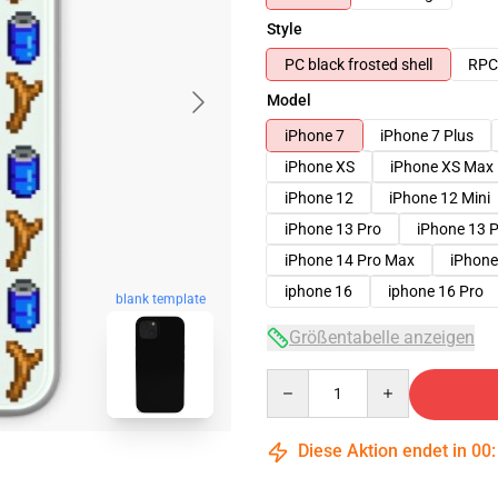
Style
PC black frosted shell
RPC 
Model
iPhone 7
iPhone 7 Plus
iPhone XS
iPhone XS Max
iPhone 12
iPhone 12 Mini
iPhone 13 Pro
iPhone 13 
iPhone 14 Pro Max
iPhone
iphone 16
iphone 16 Pro
blank template
Größentabelle anzeigen
Quantity
Diese Aktion endet in
00