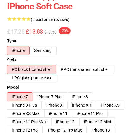
IPhone Soft Case
(2 customer reviews)
£17.28
£13.83
-20%
$17.50
Type
iPhone
Samsung
Style
PC black frosted shell
RPC transparent soft shell
LPC glass phone case
Model
iPhone 7
iPhone 7 Plus
iPhone 8
iPhone 8 Plus
iPhone X
iPhone XR
iPhone XS
iPhone XS Max
iPhone 11
iPhone 11 Pro
iPhone 11 Pro Max
iPhone 12
iPhone 12 Mini
iPhone 12 Pro
iPhone 12 Pro Max
iPhone 13