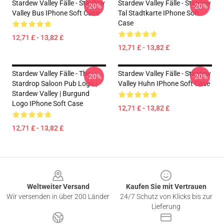
Stardew Valley Fälle - Stardew
Stardew Valley Fälle - Stardew
-20%
-20%
Valley Bus IPhone Soft Case
Tal Stadtkarte IPhone Soft
Case
12,71 £ - 13,82 £
12,71 £ - 13,82 £
Stardew Valley Fälle - The
Stardew Valley Fälle - Stardew
-20%
-20%
Stardrop Saloon Pub Logo |
Valley Huhn IPhone Soft Case
Stardew Valley | Burgund
Logo IPhone Soft Case
12,71 £ - 13,82 £
12,71 £ - 13,82 £
Footer
Weltweiter Versand
Kaufen Sie mit Vertrauen
Wir versenden in über 200 Länder
24/7 Schutz von Klicks bis zur
Lieferung