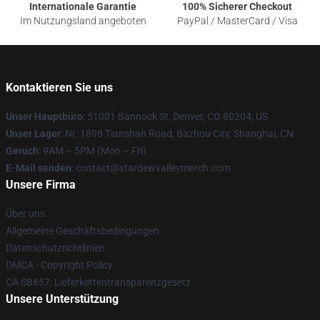
Internationale Garantie
100% Sicherer Checkout
Im Nutzungsland angeboten
PayPal / MasterCard / Visa
Kontaktieren Sie uns
Unser Hauptbüro
: 51001 Bannock St, Denver, CO 80204, US
Unser Lager
: Nr. 1898 Tianshan Road, Bazhou City, Shanghai, CN
Geruch
: 9AM – 5PM (Mon – Fri)
E-Mail senden
: contact@stardewvalleymerch.com
Unsere Firma
Über uns
Allgemeine Geschäftsbedingungen
Datenschutzrichtlinien
DMCA - Copyright Policy
CA SB657: Lieferkettentransparenzgesetz
Unsere Unterstützung