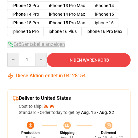
iPhone 13 Pro
iPhone 13 Pro Max
iPhone 14
iPhone 14 Pro
iPhone 14 Pro Max
iPhone 15
iPhone 15 Pro
iPhone 15 Pro Max
iphone 16
iphone 16 Pro
iphone 16 Plus
iphone 16 Pro Max
Größentabelle anzeigen
Quantity
IN DEN WARENKORB
Diese Aktion endet in
04
:
28
:
53
Deliver to United States
Cost to ship:
$6.99
Standard - Order today to get by
Aug. 15 - Aug. 22
Production
Shipping
Delivered
Today
Aug. 11
Aug. 15 - Aug. 22