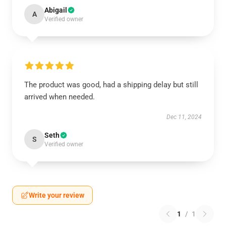
Abigail
A
Verified owner
The product was good, had a shipping delay but still
arrived when needed.
Dec 11, 2024
Seth
S
Verified owner
Write your review
1
/
1